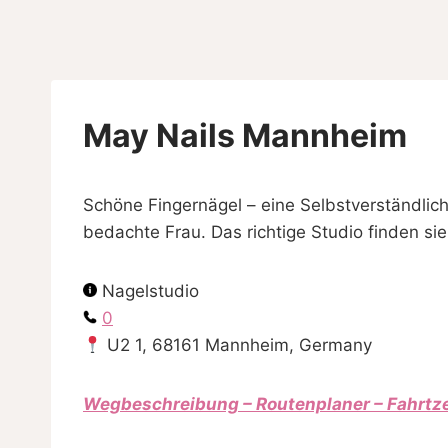
Skip
to
content
May Nails Mannheim
Schöne Fingernägel – eine Selbstverständlich
bedachte Frau. Das richtige Studio finden sie
Nagelstudio
0
U2 1, 68161 Mannheim, Germany
Wegbeschreibung – Routenplaner – Fahrtz