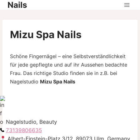
Nails
Skip
to
content
Mizu Spa Nails
Schöne Fingernägel – eine Selbstverständlichkeit
für jede gepflegte und auf ihr Aussehen bedachte
Frau. Das richtige Studio finden sie in z.B. bei
Nagelstudio
Mizu Spa Nails
Nagelstudio, Beauty
73139806635
Albert-Einstein-Platz 3/12, 89073 Ulm, Germany