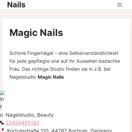
Nails
Skip
to
content
Magic Nails
Schöne Fingernägel – eine Selbstverständlichkeit
für jede gepflegte und auf ihr Aussehen bedachte
Frau. Das richtige Studio finden sie in z.B. bei
Nagelstudio
Magic Nails
Nagelstudio, Beauty
23454495183
Kortumstraße 110, 44787 Bochum, Germany